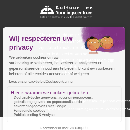
Als u uw opleidingsproject aan Culture et
Formation toevertrouwt, kunt u er zeker van
zijn dat u te maken hebt met een belangrijke
speler in de sector van het
afstandsonderwijs, die erkend is om zijn
ernst en de kwaliteit van zijn
onderwijsmethoden.
**De school kan telefonisch, per e-mail of per post contac
Copyright © Kultuur en vormingscentrum - Website gemaak